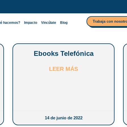
Trabaja con nosotr
é hacemos?
Impacto
Vincúlate
Blog
Trabaja con nosotr
é hacemos?
Impacto
Vincúlate
Blog
Ebooks Telefónica
LEER MÁS
14 de junio de 2022