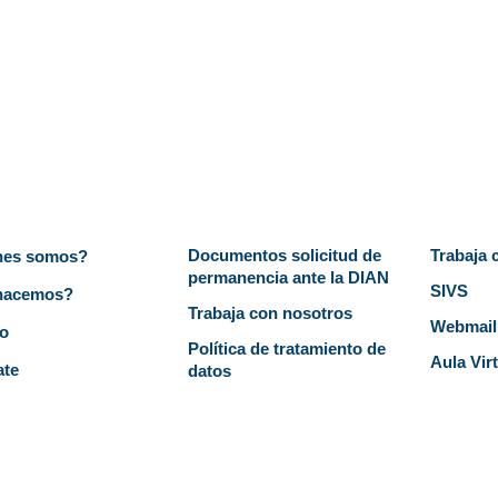
del sitio
Documentos
Aplica
Documentos solicitud de
Trabaja 
nes somos?
permanencia ante la DIAN
SIVS
hacemos?
Trabaja con nosotros
Webmail
o
Política de tratamiento de
Aula Vir
ate
datos