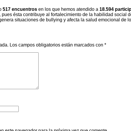
do
517 encuentros
en los que hemos atendido a
18.594 partici
pues ésta contribuye al fortalecimiento de la habilidad social de
 genera situaciones de bullying y afecta la salud emocional de l
cada.
Los campos obligatorios están marcados con
*
en este navegador para la próxima vez que comente.