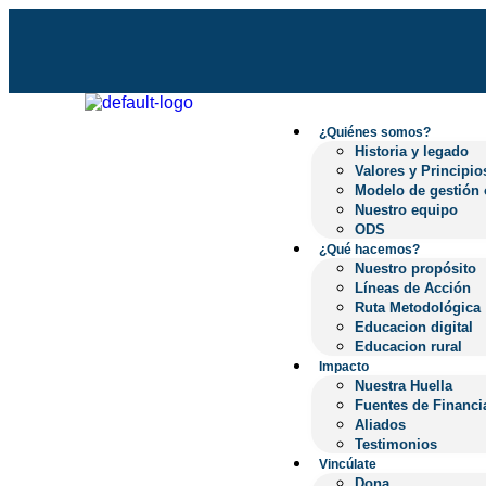
¿Quiénes somos?
Historia y legado
Valores y Principios
Modelo de gestión or
Nuestro equipo
¿Quiénes somos?
ODS
Historia y legado
¿Qué hacemos?
Valores y Principio
Nuestro propósito
Modelo de gestión 
Líneas de Acción
Nuestro equipo
Ruta Metodológica
ODS
Educacion digital
¿Qué hacemos?
Educacion rural
Nuestro propósito
Impacto
Líneas de Acción
Nuestra Huella
Ruta Metodológica
Fuentes de Financia
Educacion digital
Aliados
Educacion rural
Testimonios
Impacto
Vincúlate
Nuestra Huella
Dona
Fuentes de Financi
Beneficios tributario
Aliados
Contáctanos
Testimonios
Blog
Vincúlate
Artículos
Dona