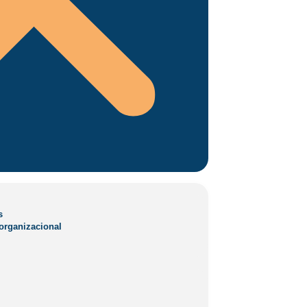
ganizacional
s
organizacional