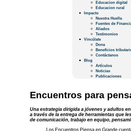
Fuentes de Financia
Educacion digital
Aliados
Educacion rural
Testimonios
Impacto
Vincúlate
Nuestra Huella
Dona
Fuentes de Financi
Beneficios tributario
Aliados
Contáctanos
Testimonios
Blog
Vincúlate
Artículos
Dona
Noticias
Beneficios tributari
Publicaciones
Contáctanos
Blog
Artículos
Noticias
Publicaciones
Encuentros para pen
Una estrategia dirigida a jóvenes y adultos 
a través de la entrega de herramientas que l
de comunicación, trabajo en equipo, pensamie
Los Encuentros Piensa en Grande cuentan