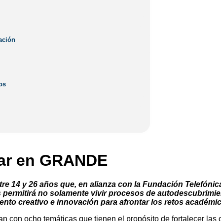
ción
ación
s
os
sar en GRANDE
entre 14 y 26 años que, en alianza con la Fundación Telefó
es permitirá no solamente vivir procesos de autodescubrimie
nto creativo e innovación para afrontar los retos académic
 con ocho temáticas que tienen el propósito de fortalecer las