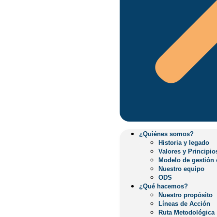
¿Quiénes somos?
Historia y legado
Valores y Principios
Modelo de gestión or
Nuestro equipo
¿Quiénes somos?
ODS
Historia y legado
¿Qué hacemos?
Valores y Principio
Nuestro propósito
Modelo de gestión 
Líneas de Acción
Nuestro equipo
Ruta Metodológica
ODS
Educacion digital
¿Qué hacemos?
Educacion rural
Nuestro propósito
Impacto
Líneas de Acción
Nuestra Huella
Ruta Metodológica